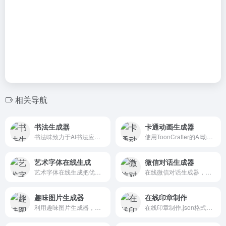
相关导航
书法生成器
卡通动画生成器
书法味致力于AI书法应用，可在线生成具有专业味道的书法作品，无论你是学习书法或者进行专业书法创作，书法味都能给你提供专业的参考，成为你得心应手的随身书法工具。
使用ToonCrafter的AI动画工具让你的卡通画栩栩如生。只需上传你的关键帧，我们的高级算法就会生成与原画完美匹配的流畅、风格化动画。释放你的创造力，今天就开始动画制作吧！
艺术字体在线生成
微信对话生成器
艺术字体在线生成把优秀的字体通过渐变、投影等艺术化处理的字体网站，提供上百种艺术字体转换，目的是让更多人了解中国汉字艺术！
在线微信对话生成器，用来装逼 OR 制作抖音幽默段子还是不错的，可谓是一款娱乐制作神器!
趣味图片生成器
在线印章制作
利用趣味图片生成器，一键创作装逼、趣味、整蛊、表白、炫酷、海报等多种风格的图片，发挥创意，打造个性化的图片作品。
在线印章制作,json格式化,JS美化,iotool,iotool.cn,iotool在线工具,iotool工具箱,iotool工具,iotool在线工具箱,iotool在线工具大全,iotool在线工具集合,iotool在线工具网站,iotool在线工具箱大全,iotool在线工具箱集合,iotool在线工具箱网站