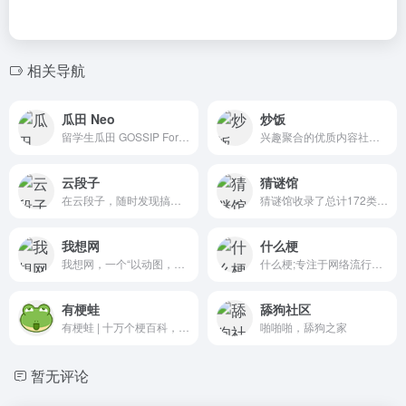
相关导航
瓜田 Neo
炒饭
留学生瓜田 GOSSIP For International Student
兴趣聚合的优质内容社区，每个兴趣都值得被尊重，在这里，一起讨论问题、分享趣事、了解最新时事，世界-尽在眼下
云段子
猜谜馆
在云段子，随时发现搞笑热评段子
猜谜馆收录了总计172类，近12万条的谜语与答案，涵盖搞笑谜语、字谜、儿童谜语、爱情谜语、动物谜语、灯谜、成语谜语、物品谜语、植物谜语、脑筋急转弯等内容。
我想网
什么梗
我想网，一个“以动图，看世界”的GIF网站，发布2024年最新的经典GIF动态图，包括搞笑GIF、明星动图、科普GIF、爆笑动物、300秒动图、聊天表情包、国外GIF、新段子、每日一图，我想网，不一样的科普平台！
什么梗;专注于网络流行语的收录和解释，快速捕捉当下全网流行的网络热词、小众黑话、新梗、热梗、弹幕用语、方言、俚语等不同的流行文化。
有梗蛙
舔狗社区
有梗蛙 | 十万个梗百科，网络流行语知识库
啪啪啪，舔狗之家
暂无评论