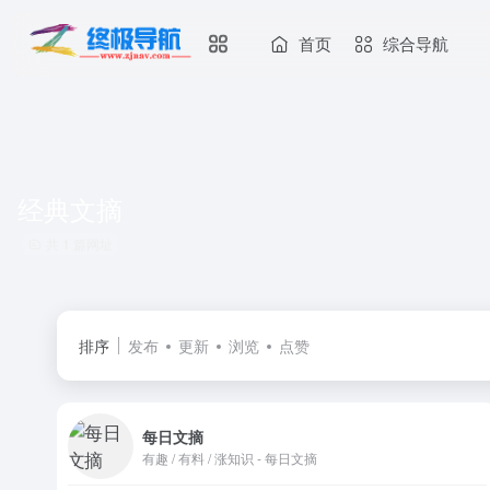
首页
综合导航
经典文摘
共 1 篇网址
排序
发布
更新
浏览
点赞
每日文摘
有趣 / 有料 / 涨知识 - 每日文摘