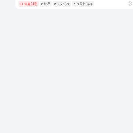
奇趣创意
# 世界
# 人文纪实
# 今天长这样