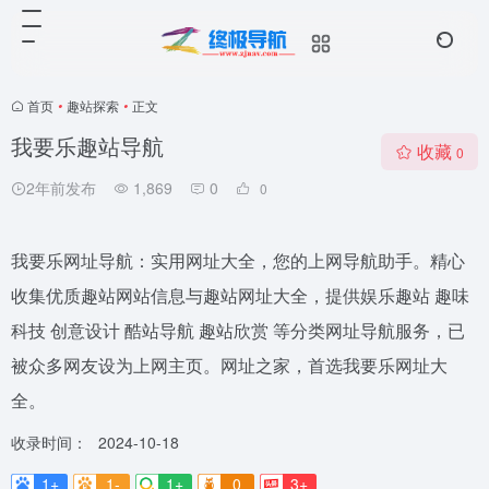
首页
•
趣站探索
•
正文
我要乐趣站导航
收藏
0
2年前发布
1,869
0
0
我要乐网址导航：实用网址大全，您的上网导航助手。精心
收集优质趣站网站信息与趣站网址大全，提供娱乐趣站 趣味
科技 创意设计 酷站导航 趣站欣赏 等分类网址导航服务，已
被众多网友设为上网主页。网址之家，首选我要乐网址大
全。
收录时间：
2024-10-18
1+
1-
1+
0
3+