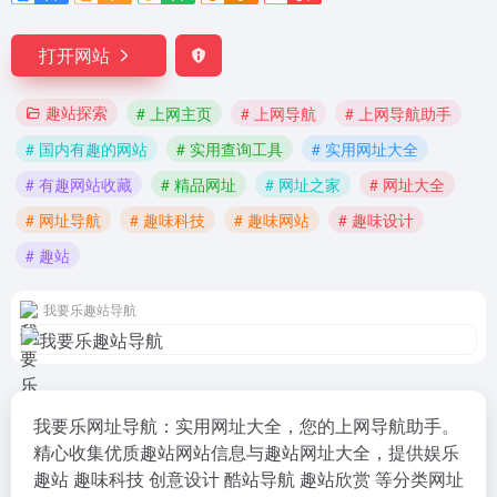
打开网站
趣站探索
# 上网主页
# 上网导航
# 上网导航助手
# 国内有趣的网站
# 实用查询工具
# 实用网址大全
# 有趣网站收藏
# 精品网址
# 网址之家
# 网址大全
# 网址导航
# 趣味科技
# 趣味网站
# 趣味设计
# 趣站
我要乐趣站导航
我要乐网址导航：实用网址大全，您的上网导航助手。
精心收集优质趣站网站信息与趣站网址大全，提供娱乐
趣站 趣味科技 创意设计 酷站导航 趣站欣赏 等分类网址