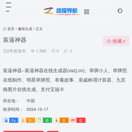
首页
•
趣味生成
•
正文
装逼神器
收藏
0
2年前发布
1,590
0
0
装逼神器--装逼神器在线生成器(vszj.cn)。举牌小人、举牌照
在线制作、明星举牌照、有毒故事、亲戚称谓计算器、九宫
格图片在线生成、支付宝福卡
所在地：
中国
收录时间：
2024-10-17
1+
1-
0
0
0