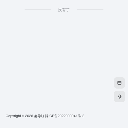
没有了
Copyright © 2026
趣导航
陇ICP备2022000941号-2