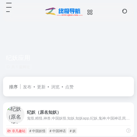
纪妖应用
共 1 篇网址
排序
发布
更新
浏览
点赞
纪妖（原名知妖）
鬼怪,精怪,神兽,中国妖怪,知妖,知妖app,纪妖,鬼神,中国神话,民俗,妖怪,纪妖网,纪妖应用,纪妖官网,纪妖app,鬼,妖
非凡趣站
# 中国妖怪
# 中国神话
# 妖